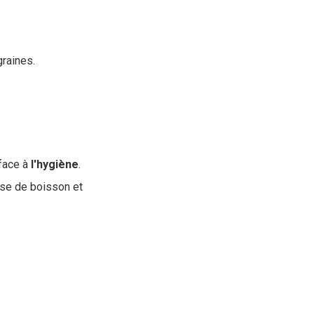
raines.
face à
l'hygiène
.
ise de boisson et