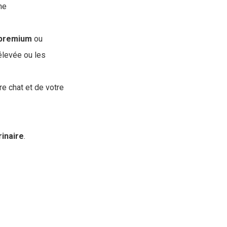
ne
premium
ou
 élevée ou les
re chat et de votre
rinaire
.