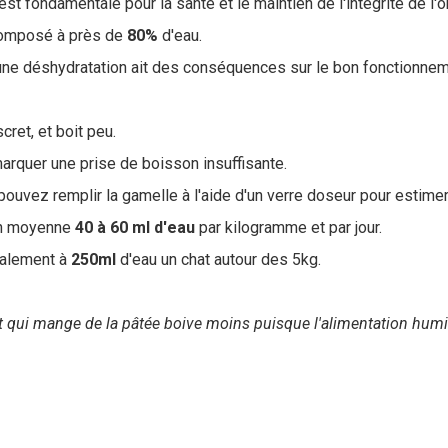
est fondamentale pour la santé et le maintien de l'intégrité de l'
composé à près de
80%
d'eau.
'une déshydratation ait des conséquences sur le bon fonctionnem
cret, et boit peu.
marquer une prise de boisson insuffisante.
ouvez remplir la gamelle à l'aide d'un verre doseur pour estimer l
 en moyenne
40 à 60 ml d'eau
par kilogramme et par jour.
ralement à
250ml
d'eau un chat autour des 5kg.
at qui mange de la pâtée boive moins puisque l'alimentation hu