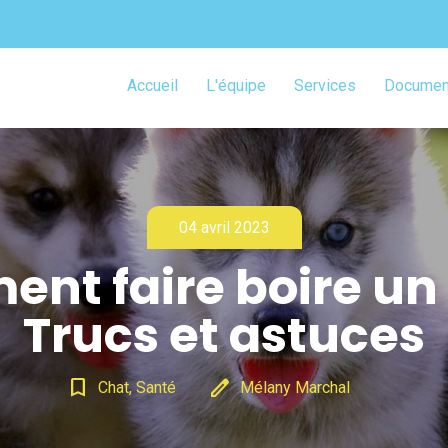
Accueil
L'équipe
Services
Document
04 avril 2023
nt faire boire un 
Trucs et astuces
bookmark_border
edit
Chat, Santé
Mélany Marchal