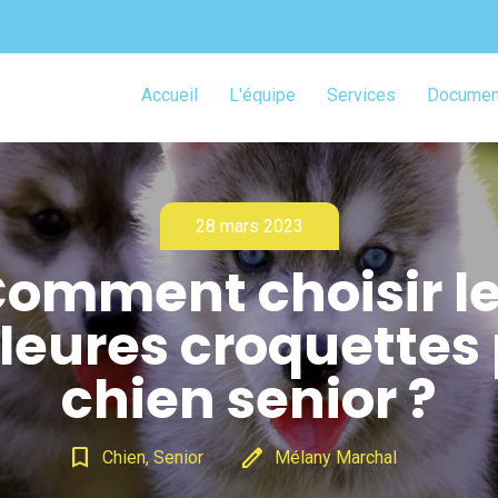
Accueil
L'équipe
Services
Document
28 mars 2023
omment choisir l
leures croquettes
chien senior ?
bookmark_border
edit
Chien, Senior
Mélany Marchal