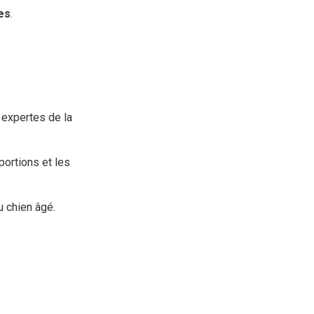
es
.
 expertes de la
portions et les
u chien âgé.