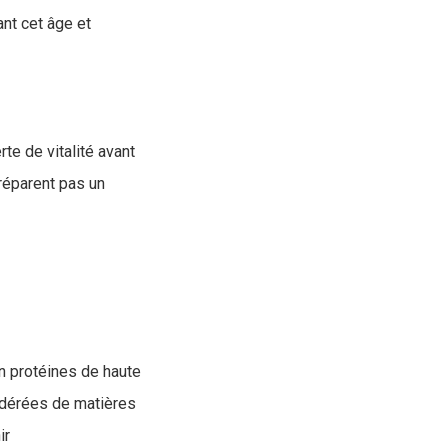
ant cet âge et
te de vitalité avant
 réparent pas un
en protéines de haute
odérées de matières
ir