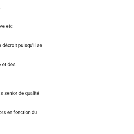
,
ve etc.
décroit puisqu'il se
e et des
s senior de qualité
ors en fonction du