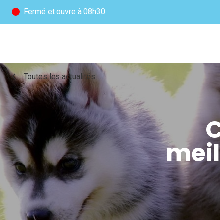
Fermé
et ouvre à 08h30
chevron_left
Toutes les actualités
C
meil