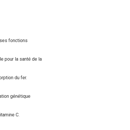
uses fonctions
e pour la santé de la
rption du fer.
ation génétique
itamine C.