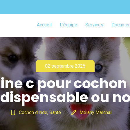
Accueil
L'équipe
Services
Document
02 septembre 2025
ne c pour cochon 
Indispensable ou no
bookmark_border
edit
Cochon d'inde, Santé
Mélany Marchal