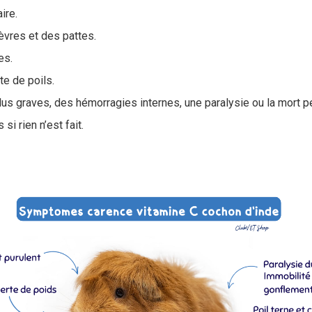
ire.
èvres et des pattes.
es.
te de poils.
lus graves, des hémorragies internes, une paralysie ou la mort p
i rien n’est fait.