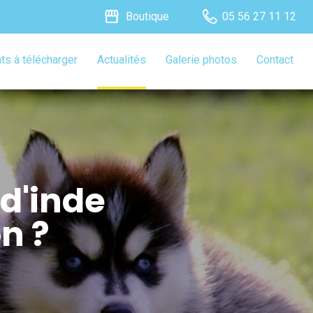
storefront
Boutique
05 56 27 11 12
s à télécharger
Actualités
Galerie photos
Contact
d'inde​
n ?