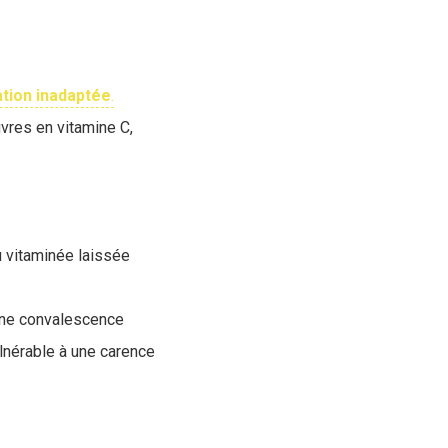
ation
inadaptée
.
vres en vitamine C,
 vitaminée laissée
 une convalescence
lnérable à une carence