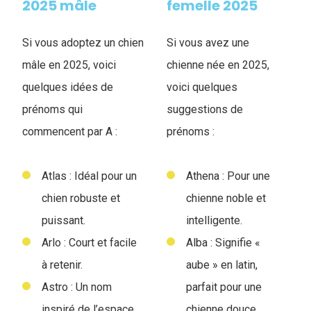
2025 mâle
femelle 2025
Si vous adoptez un chien
Si vous avez une
mâle en 2025, voici
chienne née en 2025,
quelques idées de
voici quelques
prénoms qui
suggestions de
commencent par A :
prénoms :
Atlas : Idéal pour un
Athena : Pour une
chien robuste et
chienne noble et
puissant.
intelligente.
Arlo : Court et facile
Alba : Signifie «
à retenir.
aube » en latin,
Astro : Un nom
parfait pour une
inspiré de l’espace,
chienne douce.