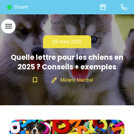
storefront
Ouvert
chevron_left
Toutes les actualités
menu
03 mars 2025
Quelle lettre pour les chiens en
2025 ? Conseils + exemples
bookmark_border
edit
Mélany Marchal