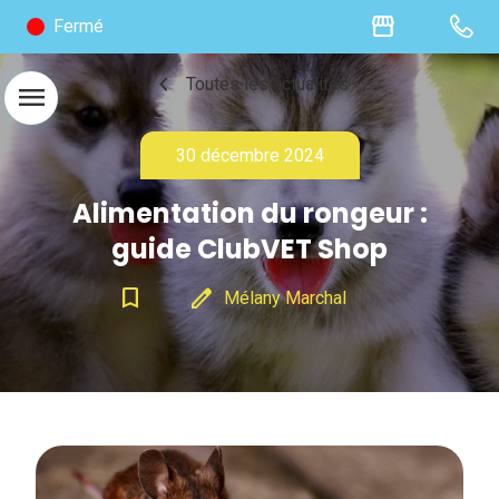
storefront
Fermé
chevron_left
Toutes les actualités
menu
30 décembre 2024
Alimentation du rongeur :
guide ClubVET Shop
bookmark_border
edit
Mélany Marchal