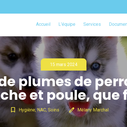
Accueil
L'équipe
Services
Document
15 mars 2024
 de plumes de perr
che et poule, que f
bookmark_border
edit
Hygiène, NAC, Soins
Mélany Marchal