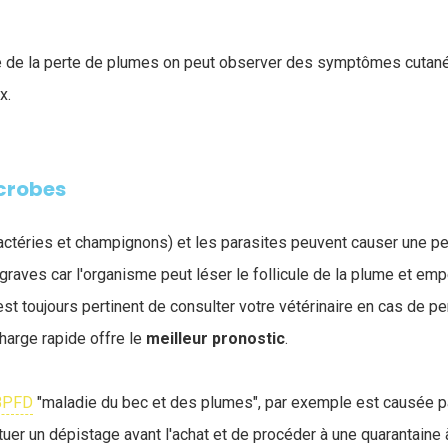
se de la perte de plumes on peut observer des symptômes cutané
x.
icrobes
actéries et champignons) et les parasites peuvent causer une p
graves car l'organisme peut léser le follicule de la plume et em
est toujours pertinent de consulter votre vétérinaire en cas de p
harge rapide offre le
meilleur
pronostic
.
BPFD
"maladie du bec et des plumes", par exemple est causée pa
ctuer un dépistage avant l'achat et de procéder à une quarantaine à