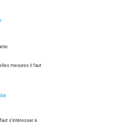
?
ante.
lles mesures il faut
ule
l faut s'intéresser à