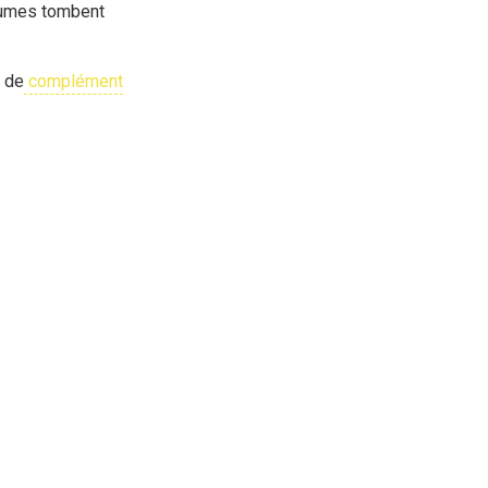
plumes tombent
t de
complément