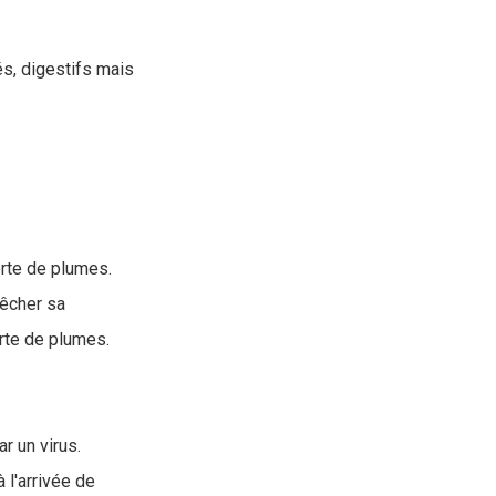
s, digestifs mais
erte de plumes.
pêcher sa
erte de plumes.
r un virus.
 l'arrivée de