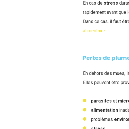
En cas de
stress
duran
rapidement avant que l
Dans ce cas, il faut êt
alimentaire
.
Pertes de plum
En dehors des mues, la
Elles peuvent être pro
parasites
et
micr
alimentation
inada
problèmes
envir
stress
.