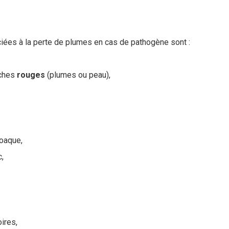
es à la perte de plumes en cas de pathogène sont :
âches
rouges
(plumes ou peau),
oaque,
,
oires,