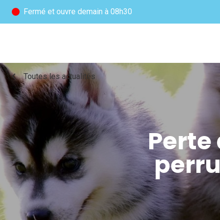
Fermé
et ouvre demain à 08h30
chevron_left
Toutes les actualités
Perte
perru