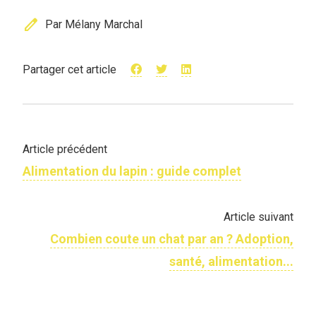
edit
Par Mélany Marchal
Partager cet article
Article précédent
Alimentation du lapin : guide complet
Article suivant
Combien coute un chat par an ? Adoption,
santé, alimentation...