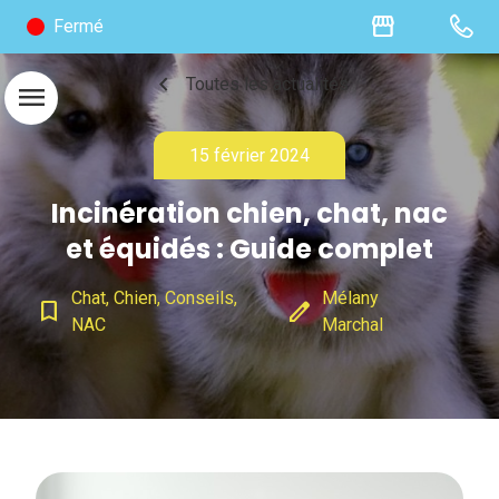
storefront
Fermé
chevron_left
Toutes les actualités
menu
15 février 2024
Incinération chien, chat, nac
et équidés : Guide complet
Chat, Chien, Conseils,
Mélany
bookmark_border
edit
NAC
Marchal