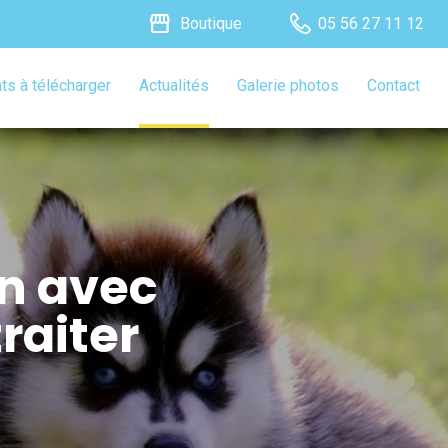
storefront
Boutique
05 56 27 11 12
s à télécharger
Actualités
Galerie photos
Contact
n avec
raiter