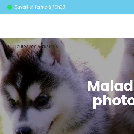
Ouvert
et ferme à 19h00
chevron_left
Toutes les actualités
Malad
photo