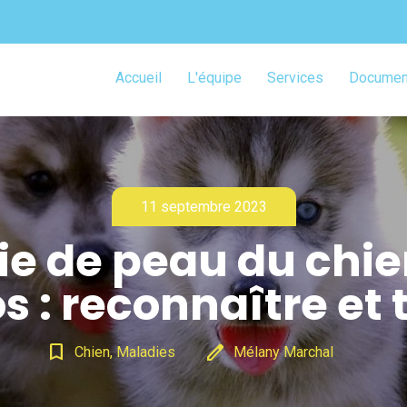
Accueil
L'équipe
Services
Document
11 septembre 2023
ie de peau du chie
s : reconnaître et t
bookmark_border
edit
Chien, Maladies
Mélany Marchal