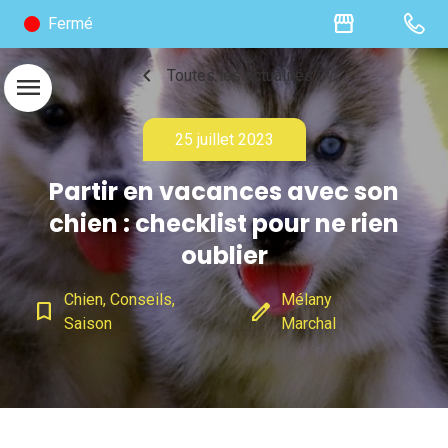
storefront
Fermé
chevron_left
Toutes les actualités
menu
25 juillet 2023
Partir en vacances avec son
chien : checklist pour ne rien
oublier
Chien, Conseils,
Mélany
bookmark_border
edit
Saison
Marchal