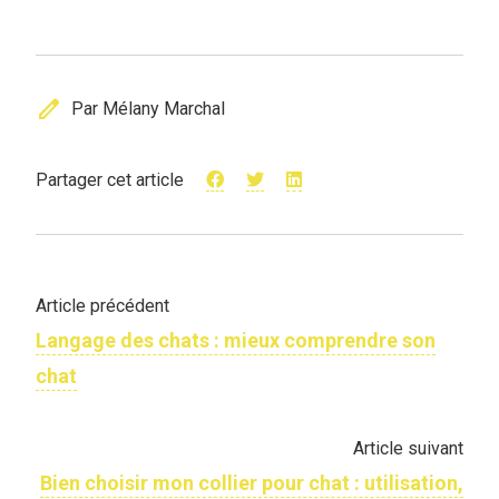
edit
Par Mélany Marchal
Partager cet article
Article précédent
Langage des chats : mieux comprendre son
chat
Article suivant
Bien choisir mon collier pour chat : utilisation,